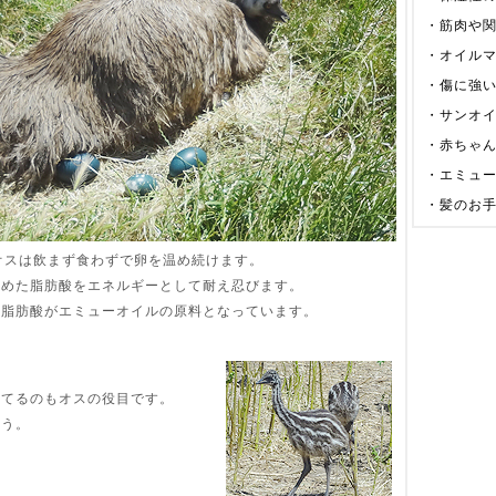
・
筋肉や
・
オイル
・
傷に強
・
サンオ
・
赤ちゃ
・
エミュ
・
髪のお
オスは飲まず食わずで卵を温め続けます。
貯めた脂肪酸をエネルギーとして耐え忍びます。
の脂肪酸がエミューオイルの原料となっています。
育てるのもオスの役目です。
ろう。