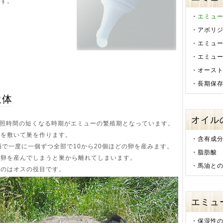
です。
・
エミュ
・
アボリ
・
エミュ
・
エミュ
・
オース
・
長期保
生体
オイル
日照時間の短くなる時期がエミューの繁殖期となっています。
草を敷いて巣を作ります。
・
含有成
隔で一度に一個ずつ全部で10から20個ほどの卵を産みます。
・
脂肪酸
は卵を産んでしまうと巣から離れてしまいます。
・
馬油と
るのはオスの役目です。
エミュ
・
保湿性