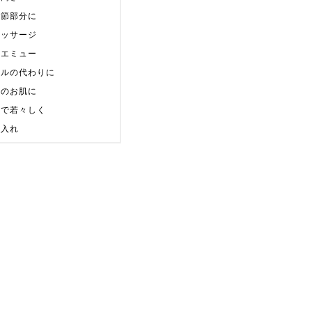
関節部分に
マッサージ
いエミュー
イルの代わりに
んのお肌に
ーで若々しく
手入れ