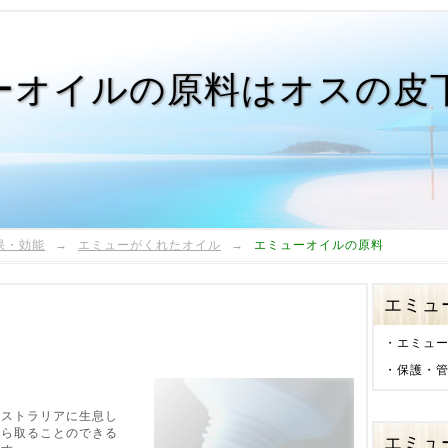
ーオイルの原料はオスの皮
果・効能
→
エミューがくれたオイル
→
エミューオイルの原料
エミュ
・
エミュ
・
保護・
ーストラリアに生息し
から取ることのできる
エミュ